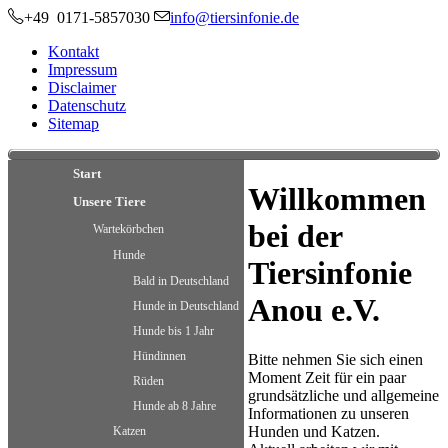
+49 0171-5857030
info@tiersinfonie.de
Kontakt
Impressum
Disclaimer
Datenschutz
Sitemap
Start
Willkommen
Unsere Tiere
bei der
Wartekörbchen
Hunde
Tiersinfonie
Bald in Deutschland
Anou e.V.
Hunde in Deutschland
Hunde bis 1 Jahr
Hündinnen
Bitte nehmen Sie sich einen
Moment Zeit für ein paar
Rüden
grundsätzliche und allgemeine
Hunde ab 8 Jahre
Informationen zu unseren
Hunden und Katzen.
Katzen