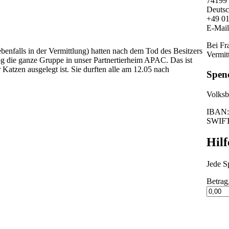
74199
Deutsc
+49 0
E-Mai
Bei Fr
enfalls in der Vermittlung) hatten nach dem Tod des Besitzers
Vermitt
g die ganze Gruppe in unser Partnertierheim APAC. Das ist
 Katzen ausgelegt ist. Sie durften alle am 12.05 nach
Spen
Volksba
IBAN:
SWIF
Hilf
Jede Sp
Betrag