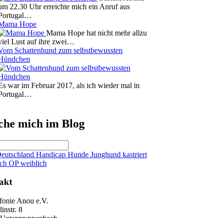
um 22.30 Uhr erreichte mich ein Anruf aus
Portugal…
Mama Hope
Mama Hope hat nicht mehr allzu
viel Lust auf ihre zwei…
Vom Schattenhund zum selbstbewussten
Hündchen
Es war im Februar 2017, als ich wieder mal in
Portugal…
uche mich im Blog
eutschland
Handicap
Hunde
Junghund
kastriert
ich
OP
weiblich
akt
nfonie Anou e.V.
instr. 8