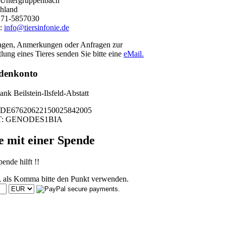
 Untergruppenbach
hland
171-5857030
l:
info@tiersinfonie.de
agen, Anmerkungen oder Anfragen zur
lung eines Tieres senden Sie bitte eine
eMail.
denkonto
nk Beilstein-Ilsfeld-Abstatt
DE67620622150025842005
T: GENODES1BIA
e mit einer Spende
ende hilft !!
, als Komma bitte den Punkt verwenden.