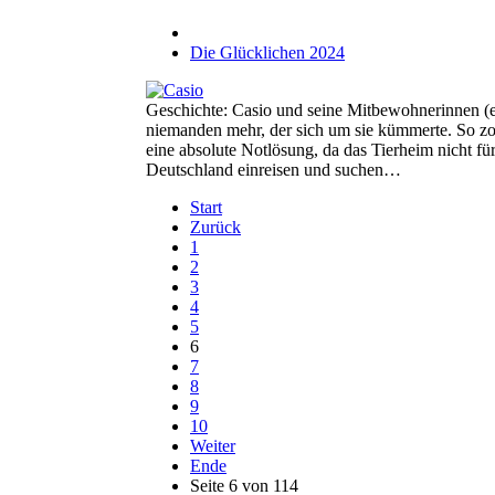
Die Glücklichen 2024
Geschichte: Casio und seine Mitbewohnerinnen (eb
niemanden mehr, der sich um sie kümmerte. So zo
eine absolute Notlösung, da das Tierheim nicht für
Deutschland einreisen und suchen…
Start
Zurück
1
2
3
4
5
6
7
8
9
10
Weiter
Ende
Seite 6 von 114