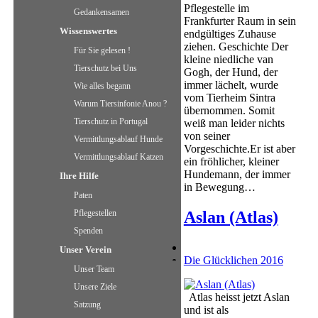
Pflegestelle im
Gedankensamen
Frankfurter Raum in sein
Wissenswertes
endgültiges Zuhause
ziehen. Geschichte Der
Für Sie gelesen !
kleine niedliche van
Tierschutz bei Uns
Gogh, der Hund, der
immer lächelt, wurde
Wie alles begann
vom Tierheim Sintra
Warum Tiersinfonie Anou ?
übernommen. Somit
Tierschutz in Portugal
weiß man leider nichts
von seiner
Vermittlungsablauf Hunde
Vorgeschichte.Er ist aber
Vermittlungsablauf Katzen
ein fröhlicher, kleiner
Hundemann, der immer
Ihre Hilfe
in Bewegung…
Paten
Pflegestellen
Aslan (Atlas)
Spenden
Unser Verein
Die Glücklichen 2016
Unser Team
Unsere Ziele
Atlas heisst jetzt Aslan
Satzung
und ist als