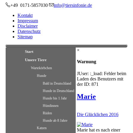
+49 0171-5857030
info@tiersinfonie.de
Kontakt
Impressum
Disclaimer
Datenschutz
Sitemap
×
Start
Unsere Tiere
Warnung
Wartekörbchen
JUser: :_load: Fehler beim
Hunde
Laden des Benutzers mit
Bald in Deutschland
der ID: 871
Hunde in Deutschland
Marie
Hunde bis 1 Jahr
Hündinnen
Rüden
Die Glücklichen 2016
Hunde ab 8 Jahre
Katzen
Marie hat es nach einer