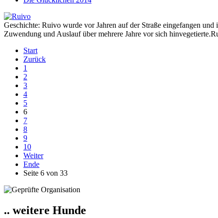
Geschichte: Ruivo wurde vor Jahren auf der Straße eingefangen und im
Zuwendung und Auslauf über mehrere Jahre vor sich hinvegetierte.Rui
Start
Zurück
1
2
3
4
5
6
7
8
9
10
Weiter
Ende
Seite 6 von 33
.. weitere Hunde