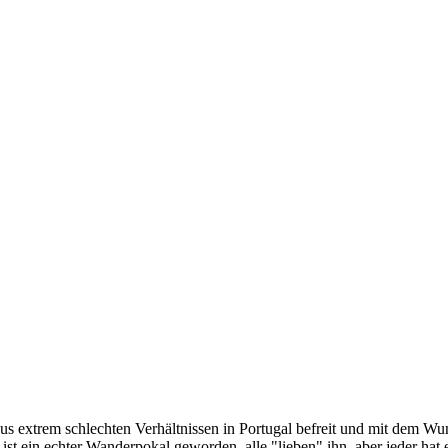
Aus extrem schlechten Verhältnissen in Portugal befreit und mit dem W
 ist ein echter Wanderpokal geworden, alle "lieben" ihn, aber jeder hat 