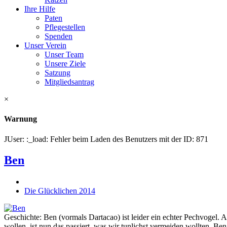
Ihre Hilfe
Paten
Pflegestellen
Spenden
Unser Verein
Unser Team
Unsere Ziele
Satzung
Mitgliedsantrag
×
Warnung
JUser: :_load: Fehler beim Laden des Benutzers mit der ID: 871
Ben
Die Glücklichen 2014
Geschichte: Ben (vormals Dartacao) ist leider ein echter Pechvogel. 
wollen, ist nun das passiert, was wir tunlichst vermeiden wollten. Ben