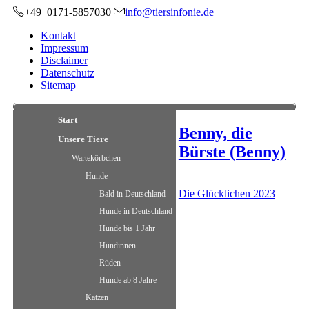
+49 0171-5857030
info@tiersinfonie.de
Kontakt
Impressum
Disclaimer
Datenschutz
Sitemap
Start
Benny, die
Unsere Tiere
Bürste (Benny)
Wartekörbchen
Hunde
Die Glücklichen 2023
Bald in Deutschland
Hunde in Deutschland
Hunde bis 1 Jahr
Hündinnen
Rüden
Hunde ab 8 Jahre
Katzen