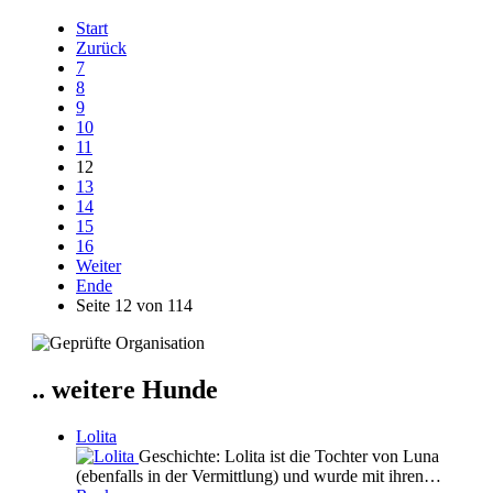
Start
Zurück
7
8
9
10
11
12
13
14
15
16
Weiter
Ende
Seite 12 von 114
.. weitere Hunde
Lolita
Geschichte: Lolita ist die Tochter von Luna
(ebenfalls in der Vermittlung) und wurde mit ihren…