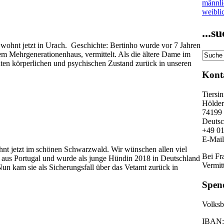
männl
weibli
...
 wohnt jetzt in Urach. Geschichte: Bertinho wurde vor 7 Jahren
nem Mehrgenerationenhaus, vermittelt. Als die ältere Dame im
hten körperlichen und psychischen Zustand zurück in unseren
Kont
Tiersi
Hölderl
74199
Deutsc
+49 0
E-Mai
nt jetzt im schönen Schwarzwald. Wir wünschen allen viel
Bei Fr
aus Portugal und wurde als junge Hündin 2018 in Deutschland
Vermitt
 Nun kam sie als Sicherungsfall über das Vetamt zurück in
Spen
Volksba
IBAN: