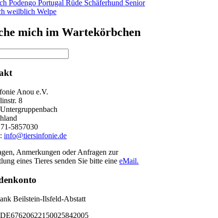
ich
Podengo
Portugal
Rüde
Schäferhund
Senior
ch
weilblich
Welpe
suche mich im Wartekörbchen
akt
nfonie Anou e.V.
instr. 8
 Untergruppenbach
hland
171-5857030
l:
info@tiersinfonie.de
agen, Anmerkungen oder Anfragen zur
lung eines Tieres senden Sie bitte eine
eMail.
denkonto
nk Beilstein-Ilsfeld-Abstatt
DE67620622150025842005