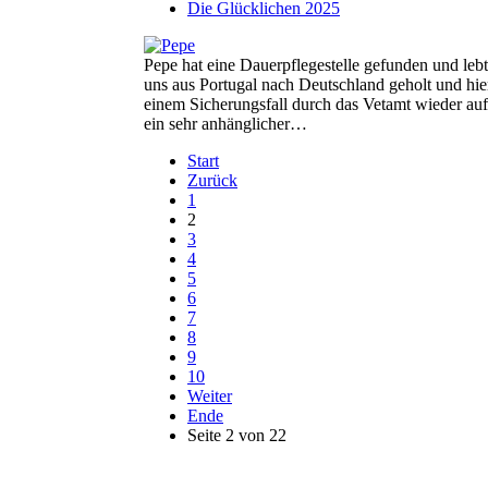
Die Glücklichen 2025
Pepe hat eine Dauerpflegestelle gefunden und le
uns aus Portugal nach Deutschland geholt und hier
einem Sicherungsfall durch das Vetamt wieder auf
ein sehr anhänglicher…
Start
Zurück
1
2
3
4
5
6
7
8
9
10
Weiter
Ende
Seite 2 von 22