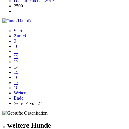
Die Glücklichen 2017
2500
Start
Zurück
9
10
11
12
13
14
15
16
17
18
Weiter
Ende
Seite 14 von 27
.. weitere Hunde