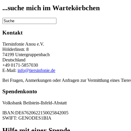
...suche mich im Wartekörbchen
Kontakt
Tiersinfonie Anou e.V.
Hölderlinstr. 8
74199 Untergruppenbach
Deutschland
+49 0171-5857030
E-Mail:
info@tiersinfonie.de
Bei Fragen, Anmerkungen oder Anfragen zur Vermittlung eines Tieres
Spendenkonto
Volksbank Beilstein-Ilsfeld-Abstatt
IBAN:DE67620622150025842005
SWIFT: GENODES1BIA
Hilfe mit einer Spende