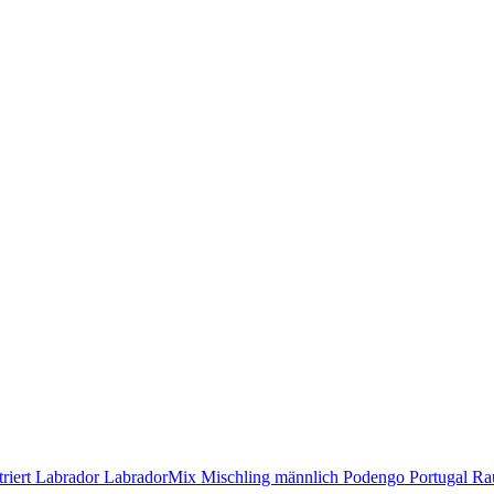
triert
Labrador
LabradorMix
Mischling
männlich
Podengo
Portugal
Ra