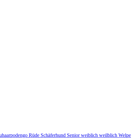
uhaarpodengo
Rüde
Schäferhund
Senior
weiblich
weilblich
Welpe