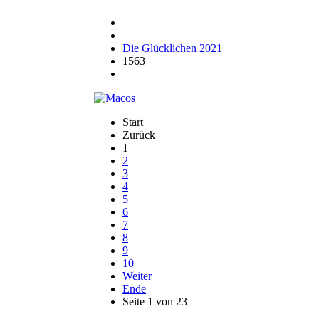
Die Glücklichen 2021
1563
Start
Zurück
1
2
3
4
5
6
7
8
9
10
Weiter
Ende
Seite 1 von 23