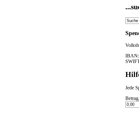
...s
Spen
Volksba
IBAN:
SWIF
Hilf
Jede Sp
Betrag