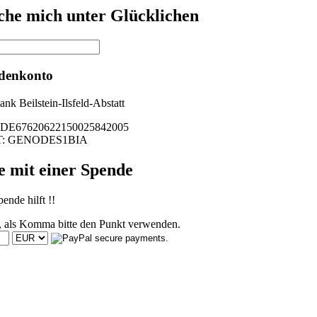
uche mich unter Glücklichen
denkonto
nk Beilstein-Ilsfeld-Abstatt
DE67620622150025842005
T: GENODES1BIA
e mit einer Spende
ende hilft !!
, als Komma bitte den Punkt verwenden.