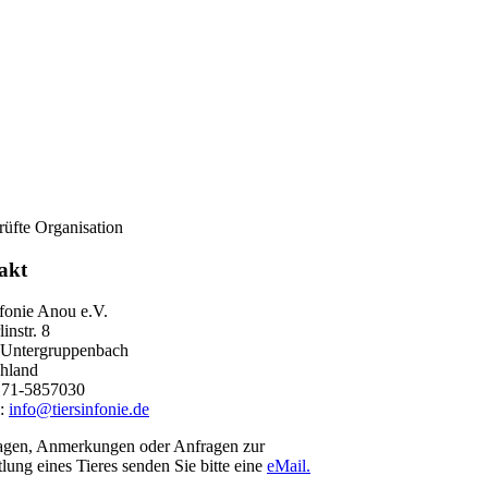
akt
nfonie Anou e.V.
instr. 8
 Untergruppenbach
hland
171-5857030
l:
info@tiersinfonie.de
agen, Anmerkungen oder Anfragen zur
lung eines Tieres senden Sie bitte eine
eMail.