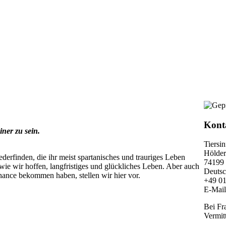
Kont
iner zu sein.
Tiersi
Hölderl
erfinden, die ihr meist spartanisches und trauriges Leben
74199
wie wir hoffen, langfristiges und glückliches Leben. Aber auch
Deutsc
hance bekommen haben, stellen wir hier vor.
+49 0
E-Mai
Bei Fr
Vermitt