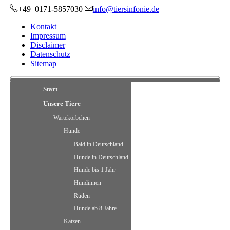
+49 0171-5857030
info@tiersinfonie.de
Kontakt
Impressum
Disclaimer
Datenschutz
Sitemap
Start
Unsere Tiere
Wartekörbchen
Hunde
Bald in Deutschland
Hunde in Deutschland
Hunde bis 1 Jahr
Hündinnen
Rüden
Hunde ab 8 Jahre
Katzen