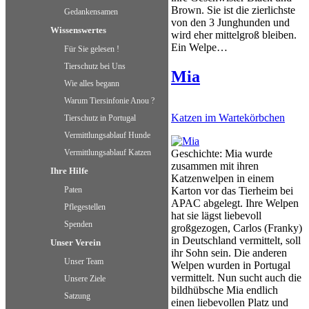
Brown. Sie ist die zierlichste
Gedankensamen
von den 3 Junghunden und
Wissenswertes
wird eher mittelgroß bleiben.
Ein Welpe…
Für Sie gelesen !
Tierschutz bei Uns
Mia
Wie alles begann
Warum Tiersinfonie Anou ?
Katzen im Wartekörbchen
Tierschutz in Portugal
Vermittlungsablauf Hunde
Vermittlungsablauf Katzen
Geschichte: Mia wurde
zusammen mit ihren
Ihre Hilfe
Katzenwelpen in einem
Paten
Karton vor das Tierheim bei
APAC abgelegt. Ihre Welpen
Pflegestellen
hat sie lägst liebevoll
Spenden
großgezogen, Carlos (Franky)
in Deutschland vermittelt, soll
Unser Verein
ihr Sohn sein. Die anderen
Unser Team
Welpen wurden in Portugal
vermittelt. Nun sucht auch die
Unsere Ziele
bildhübsche Mia endlich
Satzung
einen liebevollen Platz und