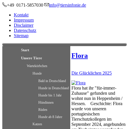
+49 0171-5857030
info@tiersinfonie.de
Kontakt
Impressum
Disclaimer
Datenschutz
Sitemap
Start
Flora
Unsere Tiere
Wartekörbchen
Die Glücklichen 2025
Hunde
Bald in Deutschland
Flora hat ihr "für-immer-
Hunde in Deutschland
Zuhause" gefunden und
Hunde bis 1 Jahr
wohnt nun in Heppenheim /
Hündinnen
Hessen. Geschichte: Flora
wurde von unseren
Rüden
portugiesischen
Hunde ab 8 Jahre
Tierschutzkollegen im
September 2024, angebunden
Katzen