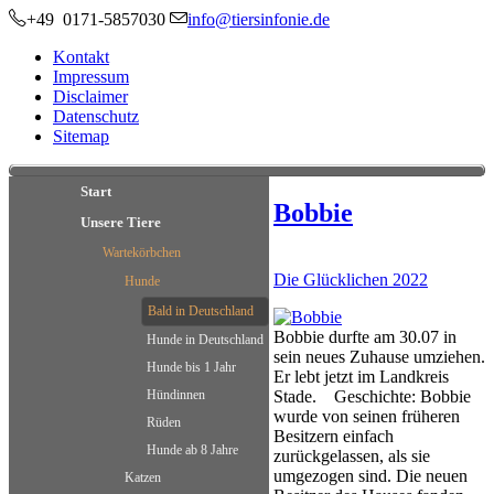
+49 0171-5857030
info@tiersinfonie.de
Kontakt
Impressum
Disclaimer
Datenschutz
Sitemap
Start
Bobbie
Unsere Tiere
Wartekörbchen
Die Glücklichen 2022
Hunde
Bald in Deutschland
Bobbie durfte am 30.07 in
Hunde in Deutschland
sein neues Zuhause umziehen.
Hunde bis 1 Jahr
Er lebt jetzt im Landkreis
Stade. Geschichte: Bobbie
Hündinnen
wurde von seinen früheren
Rüden
Besitzern einfach
Hunde ab 8 Jahre
zurückgelassen, als sie
umgezogen sind. Die neuen
Katzen