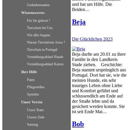
und bat um Hilfe. Die
Gedankensamen
Beiden…
Wissenswertes
Beja
Für Sie gelesen !
Tierschutz bei Uns
Wie alles begann
Die Glücklichen 2023
Warum Tiersinfonie Anou ?
Tierschutz in Portugal
Beja durfte am 20.01 zu ihrer
Vermittlungsablauf Hunde
Familie in den Landkreis
Vermittlungsablauf Katzen
Stade ziehen. Geschichte:
Beja stammt ursprünglich aus
Ihre Hilfe
Portugal. Dort hat sie, wie die
Paten
meisten Hunde, ein sehr
trauriges Leben ohne Liebe
Pflegestellen
und Komfort geführt und
Spenden
schlussendlich am Ende auf
der Straße lebte und da
Unser Verein
gesichert werden konnte. Sie
Unser Team
ist seit Ende Mai…
Unsere Ziele
Bob
Satzung