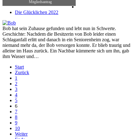
Mitgliedsantrag
Die Glücklichen 2022
Bob hat sein Zuhause gefunden und lebt nun in Schwerte.
Geschichte: Nachdem die Besitzerin von Bob leider einen
Schlaganfall erlitt und danach in ein Seniorenheim zog, war
niemand mehr da, der Bob versorgen konnte. Er blieb traurig und
alleine im Haus zurück. Ein Nachbar kümmerte sich um ihn, gab
ihm Wasser und…
Start
Zurück
1
2
3
4
5
6
7
8
9
10
Weiter