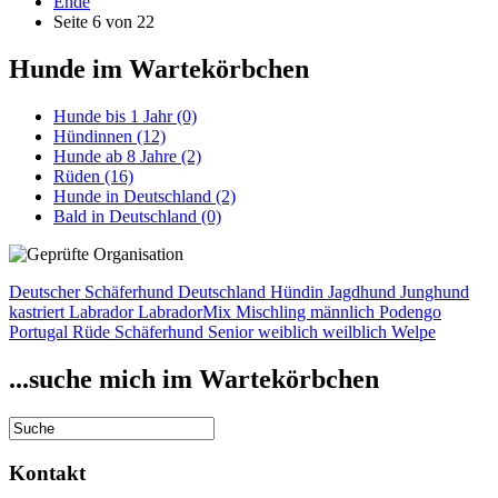
Ende
Seite 6 von 22
Hunde im Wartekörbchen
Hunde bis 1 Jahr
(0)
Hündinnen
(12)
Hunde ab 8 Jahre
(2)
Rüden
(16)
Hunde in Deutschland
(2)
Bald in Deutschland
(0)
Deutscher Schäferhund
Deutschland
Hündin
Jagdhund
Junghund
kastriert
Labrador
LabradorMix
Mischling
männlich
Podengo
Portugal
Rüde
Schäferhund
Senior
weiblich
weilblich
Welpe
...suche mich im Wartekörbchen
Kontakt