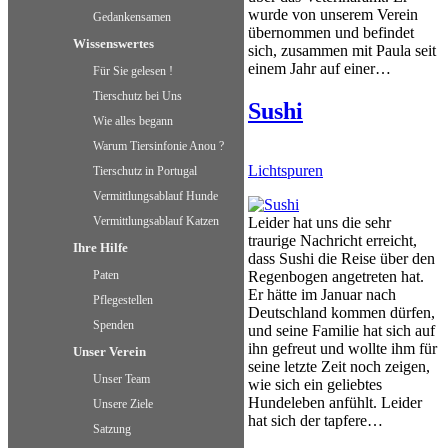
wurde von unserem Verein
Gedankensamen
übernommen und befindet
Wissenswertes
sich, zusammen mit Paula seit
einem Jahr auf einer…
Für Sie gelesen !
Tierschutz bei Uns
Sushi
Wie alles begann
Warum Tiersinfonie Anou ?
Lichtspuren
Tierschutz in Portugal
Vermittlungsablauf Hunde
Vermittlungsablauf Katzen
Leider hat uns die sehr
traurige Nachricht erreicht,
Ihre Hilfe
dass Sushi die Reise über den
Paten
Regenbogen angetreten hat.
Er hätte im Januar nach
Pflegestellen
Deutschland kommen dürfen,
Spenden
und seine Familie hat sich auf
ihn gefreut und wollte ihm für
Unser Verein
seine letzte Zeit noch zeigen,
Unser Team
wie sich ein geliebtes
Hundeleben anfühlt. Leider
Unsere Ziele
hat sich der tapfere…
Satzung