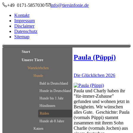
+49 0171-5857030
info@tiersinfonie.de
Kontakt
Impressum
Disclaimer
Datenschutz
Sitemap
Start
Paula (Püppi)
Unsere Tiere
Wartekörbchen
Die Glücklichen 2026
Hunde
Bald in Deutschland
Paula und Charly haben ihr
Hunde in Deutschland
"für-immer-Zuhause"
Hunde bis 1 Jahr
gefunden und wohnen jetzt in
Hündinnen
Besigheim. Wir wünschen
alles Gute. Geschichte: Paula
Rüden
(vormals Püppi) stammt
Hunde ab 8 Jahre
zusammen mit ihrem Sohn
Charlie (vormals Jochen) aus
Katzen