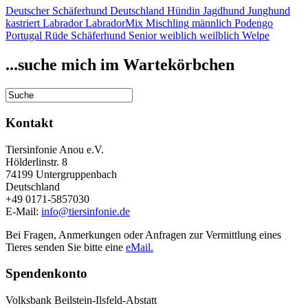
Deutscher Schäferhund
Deutschland
Hündin
Jagdhund
Junghund
kastriert
Labrador
LabradorMix
Mischling
männlich
Podengo
Portugal
Rüde
Schäferhund
Senior
weiblich
weilblich
Welpe
...suche mich im Wartekörbchen
Kontakt
Tiersinfonie Anou e.V.
Hölderlinstr. 8
74199 Untergruppenbach
Deutschland
+49 0171-5857030
E-Mail:
info@tiersinfonie.de
Bei Fragen, Anmerkungen oder Anfragen zur Vermittlung eines
Tieres senden Sie bitte eine
eMail.
Spendenkonto
Volksbank Beilstein-Ilsfeld-Abstatt