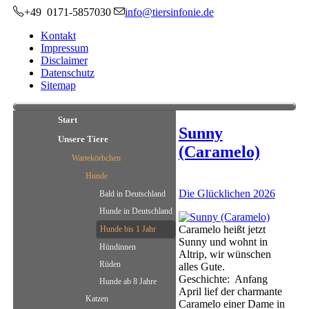
+49 0171-5857030
info@tiersinfonie.de
Kontakt
Impressum
Disclaimer
Datenschutz
Sitemap
Start
Sunny
Unsere Tiere
(Caramelo)
Wartekörbchen
Hunde
Die Glücklichen 2026
Bald in Deutschland
Hunde in Deutschland
Caramelo heißt jetzt
Hunde bis 1 Jahr
Sunny und wohnt in
Hündinnen
Altrip, wir wünschen
Rüden
alles Gute.
Geschichte: Anfang
Hunde ab 8 Jahre
April lief der charmante
Katzen
Caramelo einer Dame in