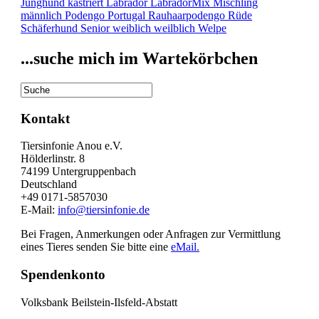
Junghund
kastriert
Labrador
LabradorMix
Mischling
männlich
Podengo
Portugal
Rauhaarpodengo
Rüde
Schäferhund
Senior
weiblich
weilblich
Welpe
...suche mich im Wartekörbchen
Kontakt
Tiersinfonie Anou e.V.
Hölderlinstr. 8
74199 Untergruppenbach
Deutschland
+49 0171-5857030
E-Mail:
info@tiersinfonie.de
Bei Fragen, Anmerkungen oder Anfragen zur Vermittlung
eines Tieres senden Sie bitte eine
eMail.
Spendenkonto
Volksbank Beilstein-Ilsfeld-Abstatt