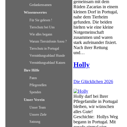
gemeinsam mit dem
Gedankensamen
Rüden Zacarias in einem
kleinen Dorf in Portugal,
Wissenswertes
nahe dem Tierheim
Für Sie gelesen !
gefunden. Die beiden
hielten wie eine kleine
Tierschutz bei Uns
Notgemeinschaft
Wie alles begann
zusammen und waren
Warum Tiersinfonie Anou ?
stark aufeinander fixiert.
Nach ihrer Rettung
Tierschutz in Portugal
und…
Vermittlungsablauf Hunde
Vermittlungsablauf Katzen
Holly
Ihre Hilfe
Paten
Die Glücklichen 2026
Pflegestellen
Spenden
Holly darf bei Ihrer
Unser Verein
Pflegefamilie in Portugal
bleiben, wir wünschen
Unser Team
alles Gute!
Unsere Ziele
Geschichte: Hollys Weg
begann in Portugal. Mit
Satzung
gerade einmal vier