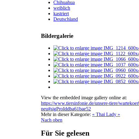
Chihuahua
weiblich
kastriert
Deutschland
Bildergalerie
View the embedded image gallery online at:
https://www.tiersinfonie.de/unsere-tiere/warteko
neu#sigProIddba61bae52
Mehr in dieser Kategorie:
« Thai
Lady »
Nach oben
Für Sie gelesen