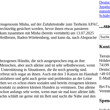
Deutsc
Jungh
männl
Schäf
densgenossin Misha, auf der Zufahrtsstraße zum Tierheim APAC,
...
echtzeitig gesichert werden, bevor ihnen etwas passieren
 kam zusammen mit Misha (bereits vermittelt) am 13.07.2025
 in Heilbronn, Baden-Württemberg, und kann da, nach Absprache
Kont
Tiersi
Hölderl
nbezogenen Hündin, die sich ausgesprochen eng an ihre
74199
 Menschen, aber auch alleine und ist sehr selbstbewusst, wenn
Deutsc
 Unterstützung in Situationen, die ihr noch gruselig sind.
+49 0
erfreut sich sogar an ihnen. Auch mit den 3 Katzen im Haushalt
E-Mai
utofahren und geht auch gerne und problemlos an der Leine
ehen wo es schon einen sozialen und bereits erzogenen kleinen
Bei Fr
kontakt zu anderen kleinen Hunden zu vermissen. Das alleine
Vermitt
 schon anfangs sehr weint, wenn man sie mal kurz alleine läßt.
chts schläft sie gerne mit im Bett und sucht die Nähe und den
Spen