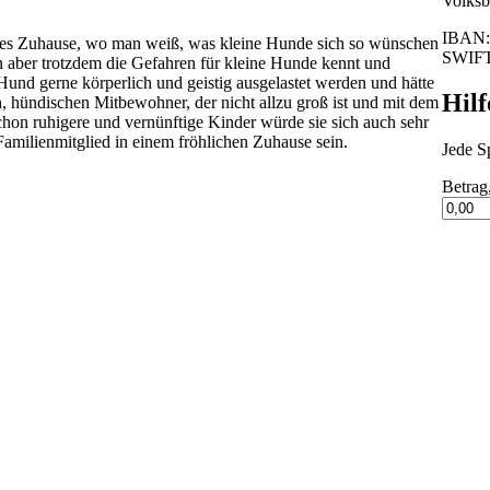
Volksba
IBAN:
olles Zuhause, wo man weiß, was kleine Hunde sich so wünschen
SWIF
n aber trotzdem die Gefahren für kleine Hunde kennt und
Hund gerne körperlich und geistig ausgelastet werden und hätte
Hilf
n, hündischen Mitbewohner, der nicht allzu groß ist und mit dem
chon ruhigere und vernünftige Kinder würde sie sich auch sehr
Familienmitglied in einem fröhlichen Zuhause sein.
Jede Sp
Betrag