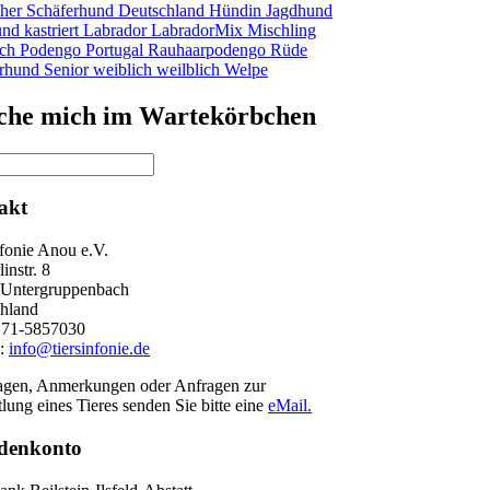
her Schäferhund
Deutschland
Hündin
Jagdhund
und
kastriert
Labrador
LabradorMix
Mischling
ich
Podengo
Portugal
Rauhaarpodengo
Rüde
erhund
Senior
weiblich
weilblich
Welpe
suche mich im Wartekörbchen
akt
nfonie Anou e.V.
instr. 8
 Untergruppenbach
hland
171-5857030
l:
info@tiersinfonie.de
agen, Anmerkungen oder Anfragen zur
lung eines Tieres senden Sie bitte eine
eMail.
denkonto