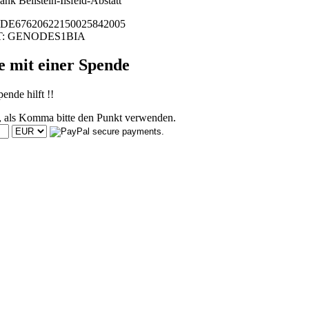
nk Beilstein-Ilsfeld-Abstatt
DE67620622150025842005
T: GENODES1BIA
e mit einer Spende
ende hilft !!
, als Komma bitte den Punkt verwenden.