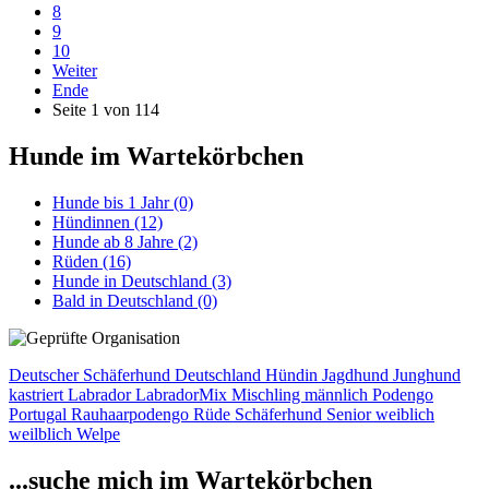
8
9
10
Weiter
Ende
Seite 1 von 114
Hunde im Wartekörbchen
Hunde bis 1 Jahr
(0)
Hündinnen
(12)
Hunde ab 8 Jahre
(2)
Rüden
(16)
Hunde in Deutschland
(3)
Bald in Deutschland
(0)
Deutscher Schäferhund
Deutschland
Hündin
Jagdhund
Junghund
kastriert
Labrador
LabradorMix
Mischling
männlich
Podengo
Portugal
Rauhaarpodengo
Rüde
Schäferhund
Senior
weiblich
weilblich
Welpe
...suche mich im Wartekörbchen