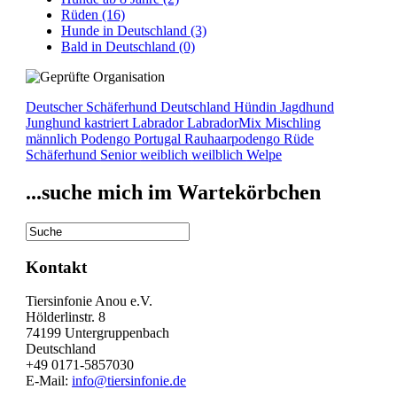
Rüden
(16)
Hunde in Deutschland
(3)
Bald in Deutschland
(0)
Deutscher Schäferhund
Deutschland
Hündin
Jagdhund
Junghund
kastriert
Labrador
LabradorMix
Mischling
männlich
Podengo
Portugal
Rauhaarpodengo
Rüde
Schäferhund
Senior
weiblich
weilblich
Welpe
...suche mich im Wartekörbchen
Kontakt
Tiersinfonie Anou e.V.
Hölderlinstr. 8
74199 Untergruppenbach
Deutschland
+49 0171-5857030
E-Mail:
info@tiersinfonie.de