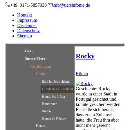
+49 0171-5857030
info@tiersinfonie.de
Kontakt
Impressum
Disclaimer
Datenschutz
Sitemap
Start
Rocky
Unsere Tiere
Wartekörbchen
Rüden
Hunde
Bald in Deutschland
Geschichte: Rocky
Hunde in Deutschland
wurde in einer Stadt in
Hunde bis 1 Jahr
Portugal gesichtet und
konnte gesichert werden.
Hündinnen
Es stellte sich heraus,
Rüden
dass er ein Zuhause
Hunde ab 8 Jahre
hatte, die Frau ihm aber
nicht mehr gerecht
Katzen